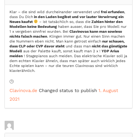
Klar – die sind wild durcheinander verwendet und
frei erfunden
,
dass Du Dich
in den Laden begibst und vor lauter Verwirrung ein
Neues kaufst
– ist tatsächlich so, dass die
Zahlen hinter den
Modellen keine Bedeutung
haben ausser, dass Sie pro Modell nur
1 x vergeben sinnfrei wurden. Bei
Clavinovas kann man sowieso
nichts falsch machen
. Klingen immer gut. Nur einen Sinn machen
die Nummern eben nicht. Man kann getrost einfach
nur schauen,
dass CLP oder CVP davor steht
und dass man
nicht das günstigste
Modell
aus der Palette kauft, sonst kauft man 2 x !
YDP Arius
meiden
! Stagepianos auch meiden. Das elektrische Klavier soll ja
dem echten Klavier ähneln, dass man später auch wirklich jedes
Echte spielen kann – nur die teuren Clavinovas sind wirklich
klavierähnlich.
Clavinova.de
Changed status to publish
1. August
2021