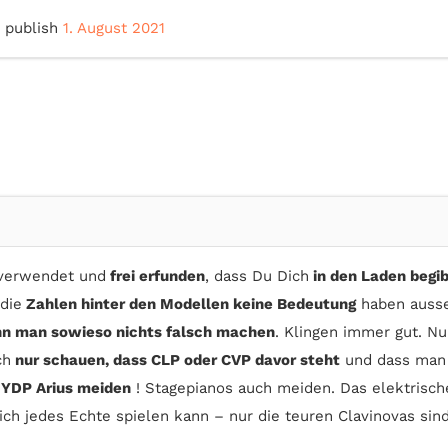
 publish
1. August 2021
 verwendet und
frei erfunden
, dass Du Dich
in den Laden begib
 die
Zahlen hinter den Modellen keine Bedeutung
haben ausser
nn man sowieso nichts falsch machen
. Klingen immer gut. 
ch
nur schauen, dass CLP oder CVP davor steht
und dass man
!
YDP Arius meiden
! Stagepianos auch meiden. Das elektrische
ch jedes Echte spielen kann – nur die teuren Clavinovas sind 